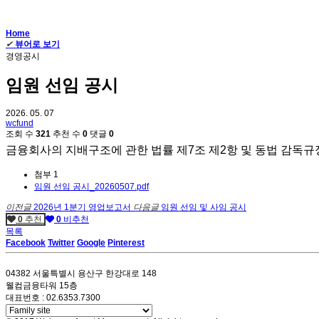
Home
✔
뷰어로 보기
경영공시
임원 선임 공시
2026. 05. 07
wcfund
조회 수
321
추천 수
0
댓글
0
금융회사의 지배구조에 관한 법률 제7조 제2항 및 동법 감독규
첨부
1
임원 선임 공시_20260507.pdf
이전글
2026년 1분기 영업보고서
다음글
임원 선임 및 사임 공시
0
추천
0
비추천
목록
Facebook
Twitter
Google
Pinterest
04382 서울특별시 용산구 한강대로 148
웰컴금융타워 15층
대표번호 : 02.6353.7300