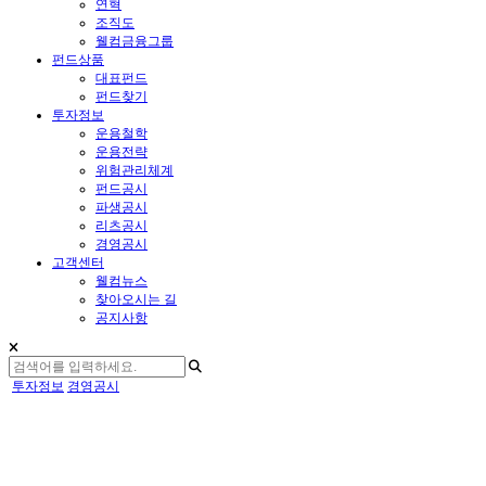
연혁
조직도
웰컴금융그룹
펀드상품
대표펀드
펀드찾기
투자정보
운용철학
운용전략
위험관리체계
펀드공시
파생공시
리츠공시
경영공시
고객센터
웰컴뉴스
찾아오시는 길
공지사항
투자정보
경영공시