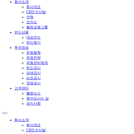
회사소개
회사개요
CEO 인사말
연혁
조직도
웰컴금융그룹
펀드상품
대표펀드
펀드찾기
투자정보
운용철학
운용전략
위험관리체계
펀드공시
파생공시
리츠공시
경영공시
고객센터
웰컴뉴스
찾아오시는 길
공지사항
회사소개
회사개요
CEO 인사말