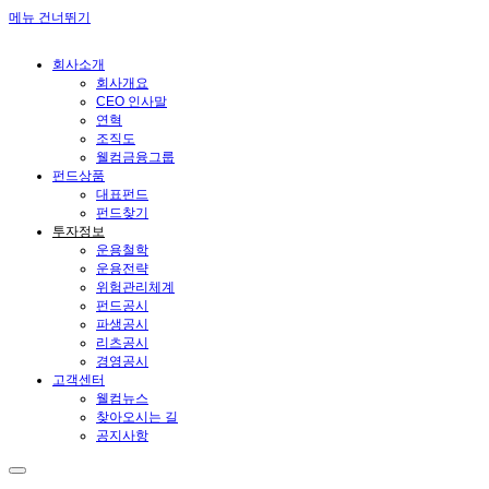
메뉴 건너뛰기
회사소개
회사개요
CEO 인사말
연혁
조직도
웰컴금융그룹
펀드상품
대표펀드
펀드찾기
투자정보
운용철학
운용전략
위험관리체계
펀드공시
파생공시
리츠공시
경영공시
고객센터
웰컴뉴스
찾아오시는 길
공지사항