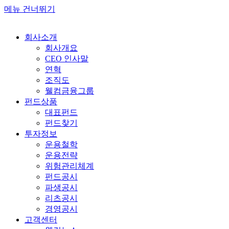
메뉴 건너뛰기
회사소개
회사개요
CEO 인사말
연혁
조직도
웰컴금융그룹
펀드상품
대표펀드
펀드찾기
투자정보
운용철학
운용전략
위험관리체계
펀드공시
파생공시
리츠공시
경영공시
고객센터