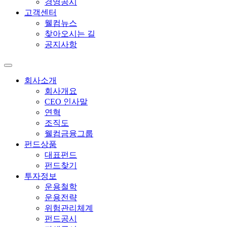
경영공시
고객센터
웰컴뉴스
찾아오시는 길
공지사항
회사소개
회사개요
CEO 인사말
연혁
조직도
웰컴금융그룹
펀드상품
대표펀드
펀드찾기
투자정보
운용철학
운용전략
위험관리체계
펀드공시