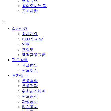
웰컴뉴스
찾아오시는 길
공지사항
회사소개
회사개요
CEO 인사말
연혁
조직도
웰컴금융그룹
펀드상품
대표펀드
펀드찾기
투자정보
운용철학
운용전략
위험관리체계
펀드공시
파생공시
리츠공시